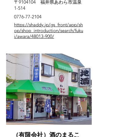
〒9104104 福井県あわら市温泉
1-514
0776-77-2104
https://shaddy.jp/gs_front/app/sh
op/shop_introduction/search/fuku
i/awara/48013-900/
芦原
（有限会社）酒のまるこ