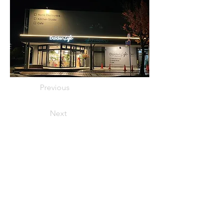
Previous
Next
お問い合わせ
あわら市 ゆ〜i 夢カード協同組合（あわら市商工会内）
事務局 〒919-0621 福井県あわら市市姫1丁目9-21 TEL
0776-73-0248
FAX
0776-73-7145
受付時間：9：00～17：00（平日のみ）
会員規約